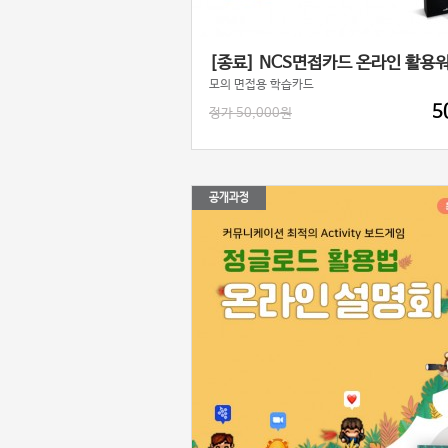
[종료] NCS면접카드 온라인 활용
모의 면접용 학습카드
5
정가 50,000원
공개과정