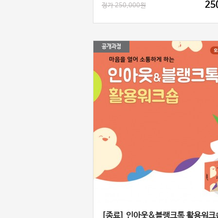
25
정가 250,000원
공개과정
[종료] 인아웃&블랭크톡 활용워크