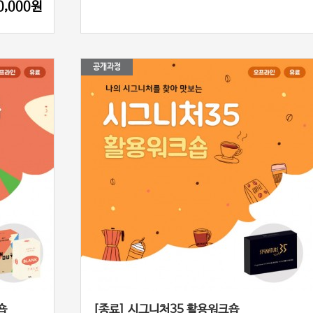
0,000원
공개과정
숍
[종료] 시그니처35 활용워크숍