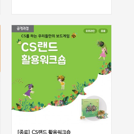
공개과정
[종료] CS랜드 활용워크숍